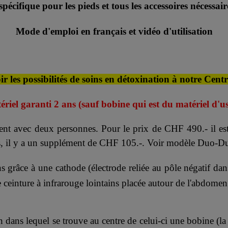
pécifique pour les pieds et tous les accessoires nécessa
Mode d'emploi en français et vidéo d'utilisation
r les possibilités de soins en détoxination à notre Cent
iel garanti 2 ans (sauf bobine qui est du matériel d'us
ment avec deux personnes. Pour le prix de CHF 490.- il est
es, il y a un supplément de CHF 105.-. Voir modèle Duo-D
grâce à une cathode (électrode reliée au pôle négatif dans
ne ceinture à infrarouge lointains placée autour de l'abdomen
n dans lequel se trouve au centre de celui-ci une bobine (la