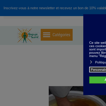
Inscrivez-vous à notre newsletter et recevez un bon de 10% valabl
Accéder au contenu principal
Home