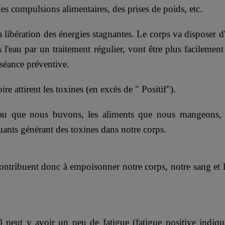
 des compulsions alimentaires, des prises de poids, etc.
la libération des énergies stagnantes. Le corps va dispos
s l'eau par un traitement régulier, vont être plus facilemen
séance préventive.
re attirent les toxines (en excès de " Positif").
eau que nous buvons, les aliments que nous mangeons, 
nts générant des toxines dans notre corps.
ntribuent donc à empoisonner notre corps, notre sang et le 
l peut y avoir un peu de fatigue (fatigue positive indiqu