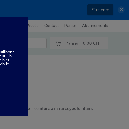
S'inscrire
✕
letter
Plan / Accès
Contact
Panier
Abonnements
Panier -
0,00 CHF
tion ionique
athode et anode + ceinture à infrarouges lointains