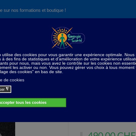
e sur nos formations et boutique !
Nos produits succès
Aide
News
Découvrez aussi notre site de
consultations et de formations
Matériel thérapeutique
Détoxination ionique
Détoxina
Détoxination ionique
Détoxination ionique avec c
490,00 CHF