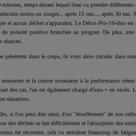
 minutes, temps durant lequel l'eau va prendre différentes co
rticules noires ou rouges... après 15 mn..., après 30 mn. Si
ngée et aucun déchet n'apparaitra. Le Détox-Pro-10-duo est 
e de polarité positive branchée au poignet. De plus, une 
s séances.
ne pénètrent dans le corps, ils vont alors circuler dans no
 entourent et la course incessante à la performance créen
part des cas, l'air est également chargé d'ions + en excès. 
es situations.
s, si l'on peut dire ainsi, d'un "étouffement" de nos cellu
ion des déchets se fait difficilement et l'absorption des nut
ssus est récurrent, cela va entraîner beaucoup de fatigue